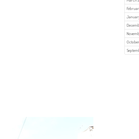
March 
Februar
January
Decemb
Novemb
October
Septemb