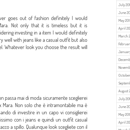
July 20
June 2
ver goes out of fashion definitely I would
May 20
a. Not only that it is timeless but it is
April 2
idering investing in a item I would definitely
March 
well with jeans like a casual outfit but also
Februar
heel. Whatever look you choose the result will
Januar
Decemb
Novemb
October
Septemb
August 
on passa mai di moda sicuramente sceglierei
July 20
x Mara. Non solo che è intramontabile ma è
June 20
ndo di investire in un capo vi consiglierei
May 201
ssimo con i jeans e quindi un outfit casual
April 20
cco a spillo. Qualunque look scegliete con il