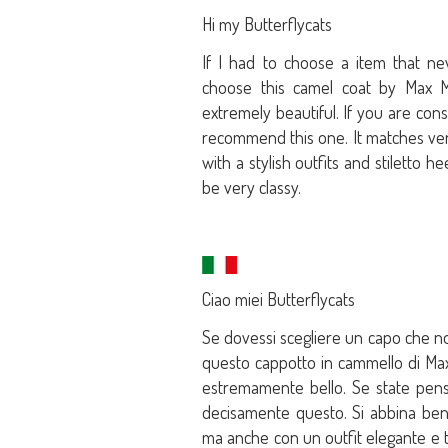
Hi my Butterflycats
If I had to choose a item that ne
choose this camel coat by Max Mar
extremely beautiful. If you are cons
recommend this one. It matches very 
with a stylish outfits and stiletto 
be very classy.
Ciao miei Butterflycats
Se dovessi scegliere un capo che n
questo cappotto in cammello di Ma
estremamente bello. Se state pensa
decisamente questo. Si abbina beni
ma anche con un outfit elegante e ta