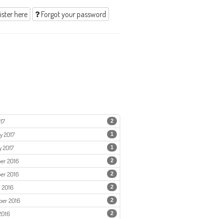
ster here
Forgot your password
17
2
y 2017
1
 2017
1
er 2016
2
er 2016
2
 2016
2
ber 2016
2
2016
2