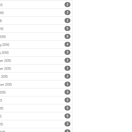
16
2
016
3
16
2
016
5
2016
6
y 2016
4
y 2016
3
er 2015
2
er 2015
1
 2015
2
er 2015
1
2015
3
15
2
15
5
5
5
15
3
3