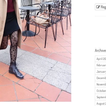
Regi
Archive
April 20
Februar
January
Decemb
Novemb
October
Septem
August 